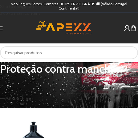
Não Pagues Portes! Compras +100€ ENVIO GRÁTIS 🚚 (Válido Portugal
Skip to navigation
Continental)
Skip to main content
Proteção contra manchas
Início
/
Produtos etiquetados com “Proteção contra manchas”
Apenas um resultado
Mostrar filtros