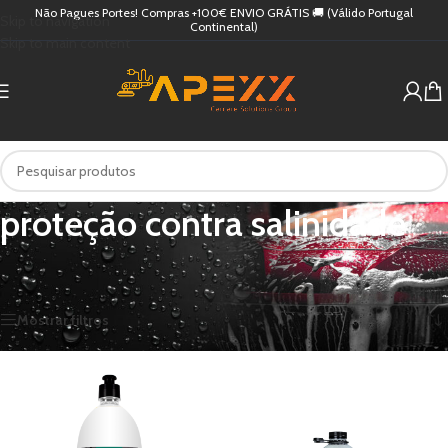
Não Pagues Portes! Compras +100€ ENVIO GRÁTIS 🚚 (Válido Portugal
Skip to navigation
Continental)
Skip to main content
proteção contra salinidade
Início
/
Produtos etiquetados com “proteção contra salinidade”
A mostrar todos os 2 resultados
Mostrar filtros