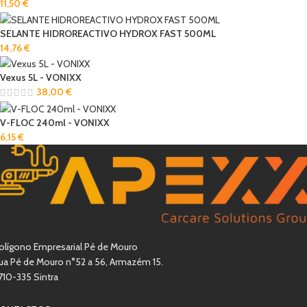
11,50
€
SELANTE HIDROREACTIVO HYDROX FAST 500ML
14,76
€
Vexus 5L - VONIXX
38,00
€
V-FLOC 240ml - VONIXX
6,15
€
olígono Empresarial Pé de Mouro
ua Pé de Mouro n°52 a 56, Armazém 15.
710-335 Sintra