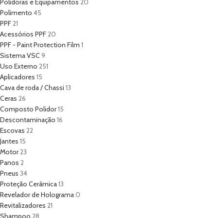
Polidoras e Equipamentos
20
Polimento
45
PPF
21
Acessórios PPF
20
PPF - Paint Protection Film
1
Sistema VSC
9
Uso Externo
251
Aplicadores
15
Cava de roda / Chassi
13
Ceras
26
Composto Polidor
15
Descontaminação
16
Escovas
22
Jantes
15
Motor
23
Panos
2
Pneus
34
Proteção Cerâmica
13
Revelador de Holograma
0
Revitalizadores
21
Shampoo
28