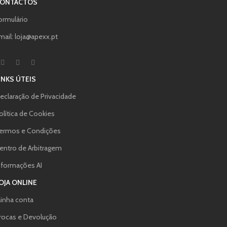
ONTACTOS
ormulário
mail: loja@apexx.pt
INKS ÚTEIS
eclaração de Privacidade
olítica de Cookies
ermos e Condições
entro de Arbitragem
nformações AI
OJA ONLINE
inha conta
rocas e Devolução