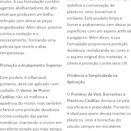
motor. A sua formulação contém
redefine a conservação de
agentes abrilhantadores de alto
plásticos, vinis, borrachas e
nível que produzem um brilho
similares. Este produto limpa e
refinado sem deixar as peças
fornece acabamento sem deixar as
engorduradas. Além disso, previne
superfícies com um aspeto artificial
contra a oxidação e o
e pegajoso. Além disso, a sua
ressecamento, formando uma
formulação proporciona proteção
película que resiste a altas
duradoura, revitalizando as cores e
temperaturas.
o aspeto original dos materiais, e
oferece proteção contra raios UV.
Proteção e Acabamento Superior
Eficiência e Simplicidade na
Este produto é inflamável,
Aplicação
portanto, deve ser aplicado com
cuidado. O
Verniz de Motor
O
Protetor de Vinil, Borrachas e
Cadillac
não só melhora a
Plásticos Cadillac
destaca-se pela
aparência do motor, mas também
sua eficácia e praticidade. Portanto,
oferece uma proteção duradoura
é ideal para quem deseja manter os
contra oxidação das partes
plásticos, vinis e borrachas do
metálicas, mantendo o motor em
veículo sempre em excelente
excelente estado por mais tempo.