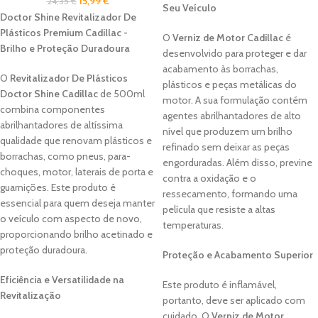
15,99
€
24,35
€
Seu Veículo
Doctor Shine Revitalizador De
Plásticos Premium Cadillac -
O
Verniz de Motor Cadillac
é
Brilho e Proteção Duradoura
desenvolvido para proteger e dar
acabamento às borrachas,
O
Revitalizador De Plásticos
plásticos e peças metálicas do
Doctor Shine Cadillac
de 500ml
motor. A sua formulação contém
combina componentes
agentes abrilhantadores de alto
abrilhantadores de altíssima
nível que produzem um brilho
qualidade que renovam plásticos e
refinado sem deixar as peças
borrachas, como pneus, para-
engorduradas. Além disso, previne
choques, motor, laterais de porta e
contra a oxidação e o
guarnições. Este produto é
ressecamento, formando uma
essencial para quem deseja manter
película que resiste a altas
o veículo com aspecto de novo,
temperaturas.
proporcionando brilho acetinado e
proteção duradoura.
Proteção e Acabamento Superior
Eficiência e Versatilidade na
Este produto é inflamável,
Revitalização
portanto, deve ser aplicado com
cuidado. O
Verniz de Motor