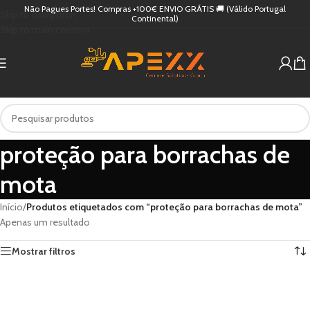
Não Pagues Portes! Compras +100€ ENVIO GRÁTIS 🚚 (Válido Portugal
Skip to navigation
Continental)
Skip to main content
proteção para borrachas de
mota
Início
/
Produtos etiquetados com “proteção para borrachas de mota”
Apenas um resultado
Mostrar filtros