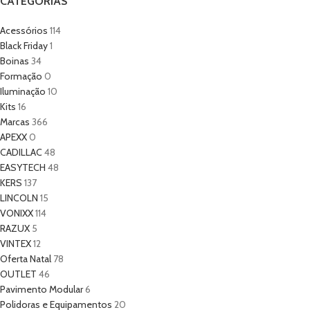
CATEGORIAS
Acessórios
114
Black Friday
1
Boinas
34
Formação
0
Iluminação
10
Kits
16
Marcas
366
APEXX
0
CADILLAC
48
EASYTECH
48
KERS
137
LINCOLN
15
VONIXX
114
RAZUX
5
VINTEX
12
Oferta Natal
78
OUTLET
46
Pavimento Modular
6
Polidoras e Equipamentos
20