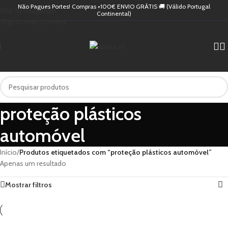
Não Pagues Portes! Compras +100€ ENVIO GRÁTIS 🚚 (Válido Portugal
Skip to navigation
Continental)
Skip to main content
proteção plásticos
automóvel
Início
/
Produtos etiquetados com “proteção plásticos automóvel”
Apenas um resultado
Mostrar filtros