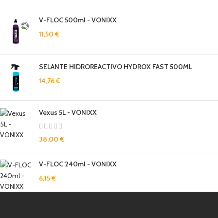
V-FLOC 500ml - VONIXX
11,50
€
SELANTE HIDROREACTIVO HYDROX FAST 500ML
14,76
€
Vexus 5L - VONIXX
38,00
€
V-FLOC 240ml - VONIXX
6,15
€