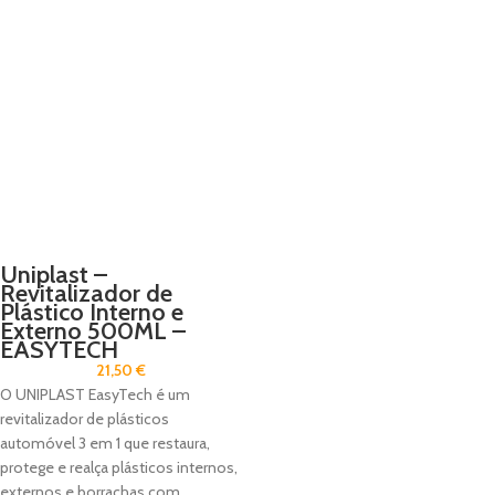
Uniplast –
Revitalizador de
Plástico Interno e
Externo 500ML –
EASYTECH
21,50
€
O UNIPLAST EasyTech é um
revitalizador de plásticos
automóvel 3 em 1 que restaura,
protege e realça plásticos internos,
externos e borrachas com