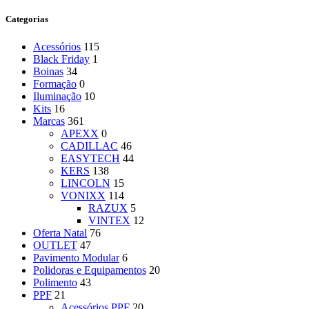
Categorias
Acessórios
115
Black Friday
1
Boinas
34
Formação
0
Iluminação
10
Kits
16
Marcas
361
APEXX
0
CADILLAC
46
EASYTECH
44
KERS
138
LINCOLN
15
VONIXX
114
RAZUX
5
VINTEX
12
Oferta Natal
76
OUTLET
47
Pavimento Modular
6
Polidoras e Equipamentos
20
Polimento
43
PPF
21
Acessórios PPF
20