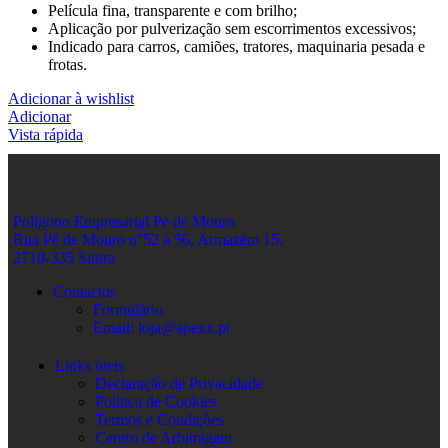
Película fina, transparente e com brilho;
Aplicação por pulverização sem escorrimentos excessivos;
Indicado para carros, camiões, tratores, maquinaria pesada e
frotas.
Adicionar à wishlist
Adicionar
Vista rápida
Polígono Empresarial Pé de Mouro
Rua Pé de Mouro n°52 a 56, Armazém 15.
2710-335 Sintra
Contactos
Formulário
Email: loja@apexx.pt
Links úteis
Declaração de Privacidade
Política de Cookies
Termos e Condições
Centro de Arbitragem