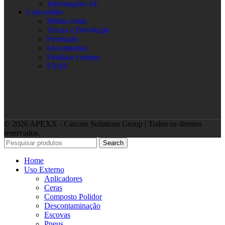
Informações AI
Loja online
Minha conta
Trocas e Devolução
Formação
Encomendas
Finalizar compra
FAQS
© 2026 APEXX - Carcare Solutions Group | Todos os direitos
reservados.
Search
Home
Uso Externo
Aplicadores
Ceras
Composto Polidor
Descontaminação
Escovas
Pneus