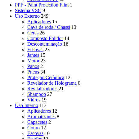
PPF - Paint Protection Film
1
Sistema VSC
9
Uso Externo
249
Aplicadores
15
Cava de roda / Chassi
13
Ceras
26
Composto Polidor
14
Descontaminação
16
Escovas
23
Jantes
15
Motor
23
Panos
2
Pneus
34
Proteção Cerâmica
12
Revelador de Holograma
0
Revitalizadores
21
Shampoo
27
Vidros
19
Uso Interno
113
Aplicadores
12
Aromatizantes
8
Capacetes
2
Couro
12
Escovas
10
Estofos
19