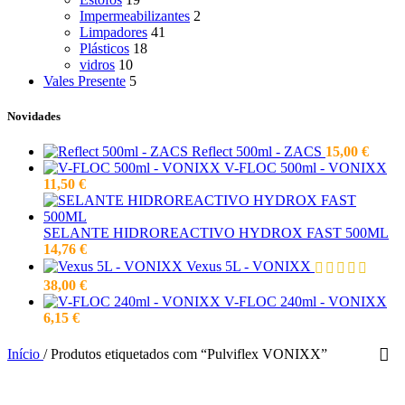
Impermeabilizantes
2
Limpadores
41
Plásticos
18
vidros
10
Vales Presente
5
Novidades
Reflect 500ml - ZACS
15,00
€
V-FLOC 500ml - VONIXX
11,50
€
SELANTE HIDROREACTIVO HYDROX FAST 500ML
14,76
€
Vexus 5L - VONIXX
38,00
€
V-FLOC 240ml - VONIXX
6,15
€
Início
/
Produtos etiquetados com “Pulviflex VONIXX”