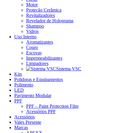
Motor
Proteção Cerâmica
Revitalizadores
Revelador de Holograma
Shampoo
Vidros
Uso Interno
Aromatizantes
Couro
Escovas
Impermeabilizantes
Limpadores
Sistema VSC
Kits
Polidoras e Equipamentos
Polimento
LED
Pavimento Modular
PPF
PPF – Paint Protection Film
Acessórios PPF
Acessórios
Vales Presente
Marcas
APEXX