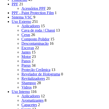
PPF
21
Acessórios PPF
20
PPF - Paint Protection Film
1
Sistema VSC
9
Uso Externo
251
Aplicadores
15
Cava de roda / Chassi
13
Ceras
26
Composto Polidor
15
Descontaminação
16
Escovas
22
Jantes
15
Motor
23
Panos
2
Pneus
34
Proteção Cerâmica
13
Revelador de Holograma
0
Revitalizadores
21
Shampoo
28
Vidros
19
Uso Interno
116
Aplicadores
12
Aromatizantes
8
Capacetes
2