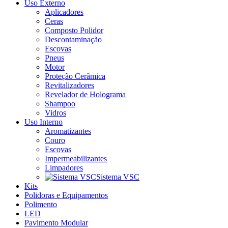
Uso Externo
Aplicadores
Ceras
Composto Polidor
Descontaminação
Escovas
Pneus
Motor
Proteção Cerâmica
Revitalizadores
Revelador de Holograma
Shampoo
Vidros
Uso Interno
Aromatizantes
Couro
Escovas
Impermeabilizantes
Limpadores
Sistema VSC
Kits
Polidoras e Equipamentos
Polimento
LED
Pavimento Modular