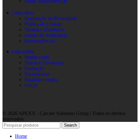
Email: loja@apexx.pt
Links úteis
Declaração de Privacidade
Política de Cookies
Termos e Condições
Centro de Arbitragem
Informações AI
Loja online
Minha conta
Trocas e Devolução
Formação
Encomendas
Finalizar compra
FAQS
© 2026 APEXX - Carcare Solutions Group | Todos os direitos
reservados.
Search
Home