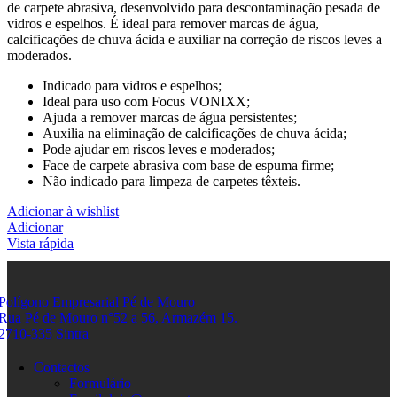
de carpete abrasiva, desenvolvido para descontaminação pesada de
vidros e espelhos. É ideal para remover marcas de água,
calcificações de chuva ácida e auxiliar na correção de riscos leves a
moderados.
Indicado para vidros e espelhos;
Ideal para uso com Focus VONIXX;
Ajuda a remover marcas de água persistentes;
Auxilia na eliminação de calcificações de chuva ácida;
Pode ajudar em riscos leves e moderados;
Face de carpete abrasiva com base de espuma firme;
Não indicado para limpeza de carpetes têxteis.
Adicionar à wishlist
Adicionar
Vista rápida
Polígono Empresarial Pé de Mouro
Rua Pé de Mouro n°52 a 56, Armazém 15.
2710-335 Sintra
Contactos
Formulário