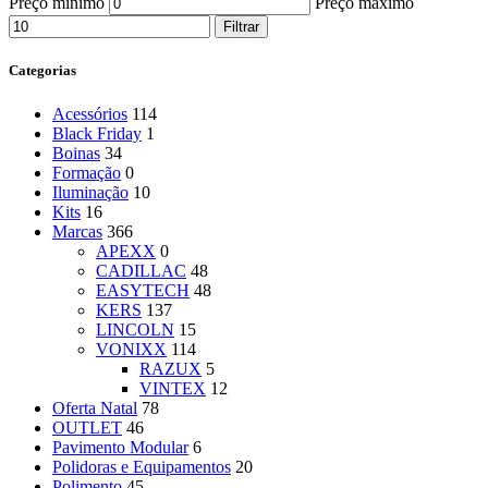
Preço mínimo
Preço máximo
Filtrar
Categorias
Acessórios
114
Black Friday
1
Boinas
34
Formação
0
Iluminação
10
Kits
16
Marcas
366
APEXX
0
CADILLAC
48
EASYTECH
48
KERS
137
LINCOLN
15
VONIXX
114
RAZUX
5
VINTEX
12
Oferta Natal
78
OUTLET
46
Pavimento Modular
6
Polidoras e Equipamentos
20
Polimento
45