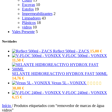
Couro
13
Escovas
10
Estofos
19
Impermeabilizantes
2
Limpadores
43
Plásticos
18
vidros
10
Vales Presente
5
Novidades
Reflect 500ml - ZACS
15,00
€
V-FLOC 500ml - VONIXX
11,50
€
SELANTE HIDROREACTIVO HYDROX FAST 500ML
14,76
€
Vexus 5L - VONIXX
38,00
€
V-FLOC 240ml - VONIXX
6,15
€
Início
/
Produtos etiquetados com “removedor de marcas de água
vidros”