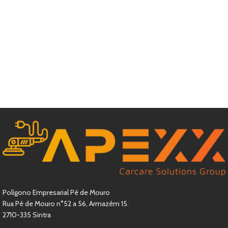
Polígono Empresarial Pé de Mouro
Rua Pé de Mouro n°52 a 56, Armazém 15.
2710-335 Sintra