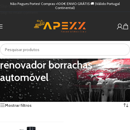
Não Pagues Portes! Compras +100€ ENVIO GRÁTIS 🚚 (Válido Portugal
Skip to navigation
Continental)
Skip to main content
renovador borrachas
automóvel
Início
/
Produtos etiquetados com “renovador borrachas automóvel”
Apenas um resultado
Mostrar filtros