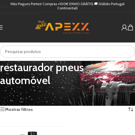
Não Pagues Portes! Compras +100€ ENVIO GRÁTIS 🚚 (Válido Portugal
Skip to navigation
Continental)
Skip to main content
restaurador pneus
automóvel
Início
/
Produtos etiquetados com “restaurador pneus automóvel”
Apenas um resultado
Mostrar filtros