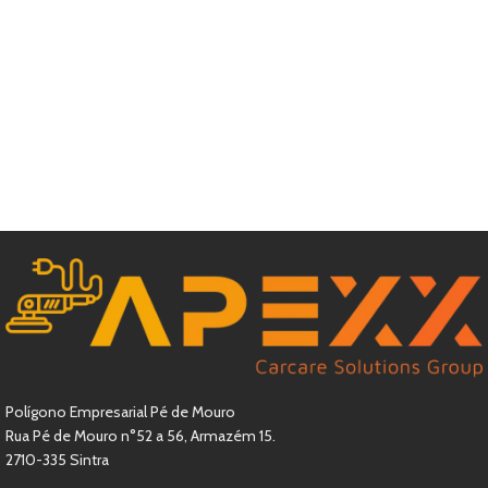
Polígono Empresarial Pé de Mouro
Rua Pé de Mouro n°52 a 56, Armazém 15.
2710-335 Sintra