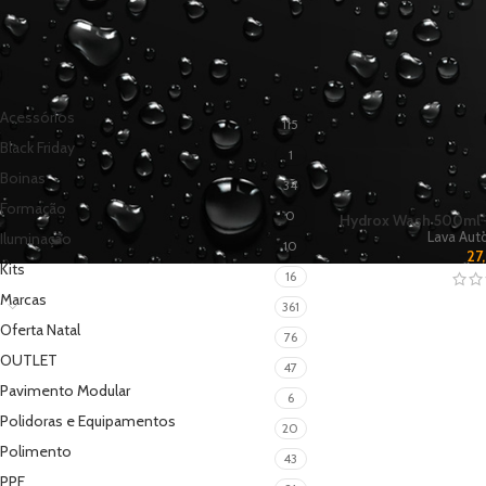
CATEGORIAS
Acessórios
115
Black Friday
1
Boinas
34
Formação
0
Hydrox Wash 500ml
Lava Aut
Iluminação
10
27
Kits
16
Marcas
361
Oferta Natal
76
OUTLET
47
Pavimento Modular
6
Polidoras e Equipamentos
20
Polimento
43
PPF