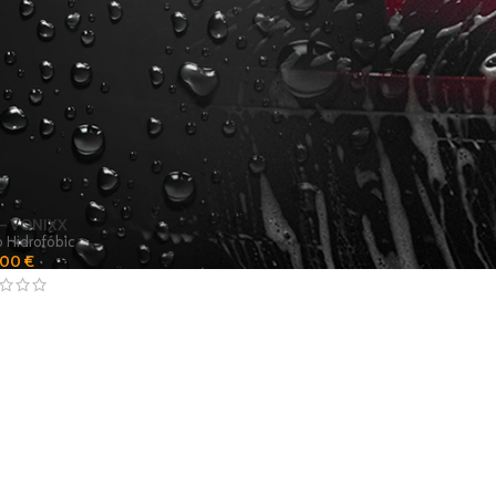
 – VONIXX
o Hidrofóbic
,00
€