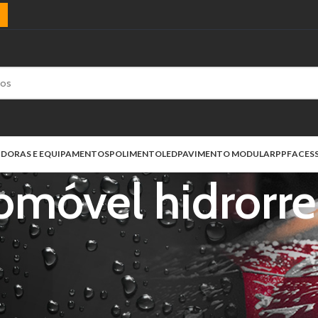
)
IDORAS E EQUIPAMENTOS
POLIMENTO
LED
PAVIMENTO MODULAR
PPF
ACES
móvel hidrorre
uetados com “shampoo automóvel hidrorrepelente”
Mostrar
9
12