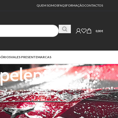
QUEM SOMOS
FAQS
FORMAÇÃO
CONTACTOS
0,00
€
SÓRIOS
VALES PRESENTE
MARCAS
pelente
18
24