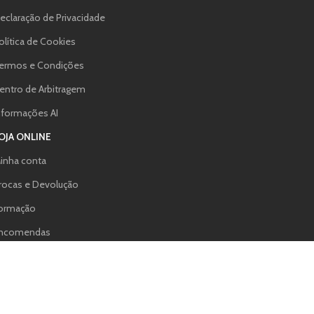
eclaração de Privacidade
olítica de Cookies
ermos e Condições
entro de Arbitragem
nformações AI
OJA ONLINE
inha conta
rocas e Devolução
ormação
ncomendas
inalizar compra
AQS