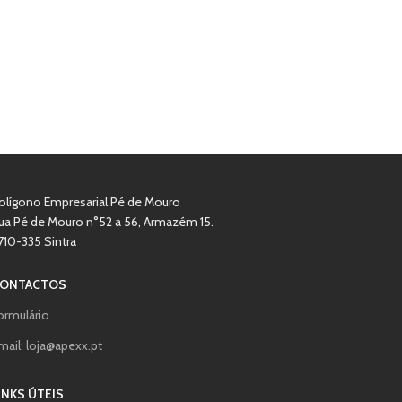
olígono Empresarial Pé de Mouro
ua Pé de Mouro n°52 a 56, Armazém 15.
710-335 Sintra
ONTACTOS
ormulário
mail: loja@apexx.pt
INKS ÚTEIS