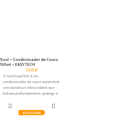
Soul – Condicionador de Couro
150ml – EASYTECH
7,00
€
O Soul EasyTech é um
condicionador de couro automóvel
com lanolina e óleos nobres que
hidrata profundamente, protege e
restaura o acabamento natural do
couro.
ADICIONAR