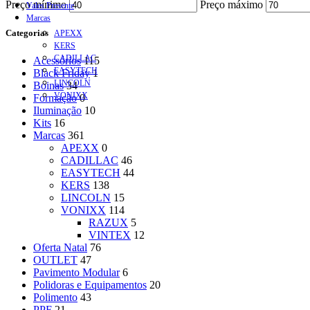
Preço mínimo
Preço máximo
Vales Presente
Marcas
Categorias
APEXX
KERS
CADILLAC
Acessórios
115
EASYTECH
Black Friday
1
LINCOLN
Boinas
34
VONIXX
Formação
0
Iluminação
10
Kits
16
Marcas
361
APEXX
0
CADILLAC
46
EASYTECH
44
KERS
138
LINCOLN
15
VONIXX
114
RAZUX
5
VINTEX
12
Oferta Natal
76
OUTLET
47
Pavimento Modular
6
Polidoras e Equipamentos
20
Polimento
43
PPF
21