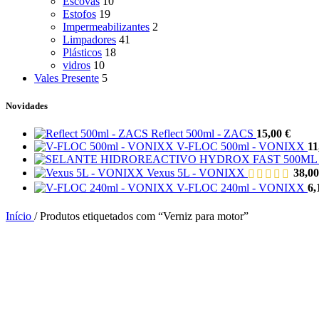
Escovas
10
Estofos
19
Impermeabilizantes
2
Limpadores
41
Plásticos
18
vidros
10
Vales Presente
5
Novidades
Reflect 500ml - ZACS
15,00
€
V-FLOC 500ml - VONIXX
11
Vexus 5L - VONIXX
38,0
V-FLOC 240ml - VONIXX
6,
Início
/
Produtos etiquetados com “Verniz para motor”