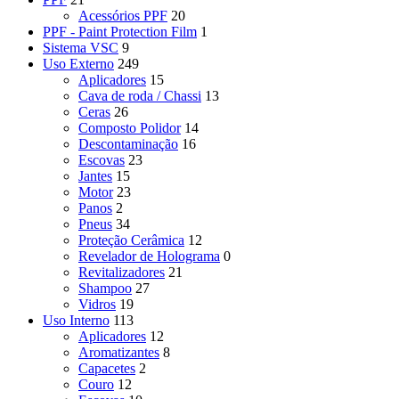
Acessórios PPF
20
PPF - Paint Protection Film
1
Sistema VSC
9
Uso Externo
249
Aplicadores
15
Cava de roda / Chassi
13
Ceras
26
Composto Polidor
14
Descontaminação
16
Escovas
23
Jantes
15
Motor
23
Panos
2
Pneus
34
Proteção Cerâmica
12
Revelador de Holograma
0
Revitalizadores
21
Shampoo
27
Vidros
19
Uso Interno
113
Aplicadores
12
Aromatizantes
8
Capacetes
2
Couro
12