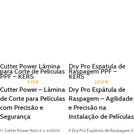
Cutter Power Lâmina
Dry Pro Espatula de
para Corte de Peliculas
Raspagem PPF –
PPF – KERS
KERS
9,72
€
22,57
€
Cutter Power – Lâmina
Dry Pro Espátula de
de Corte para Películas
Raspagem – Agilidade
com Precisão e
e Precisão na
Segurança
Instalação de Películas
O
Cutter Power Kers
é o estilete
A
Dry Pro Espátula de Raspagem
é