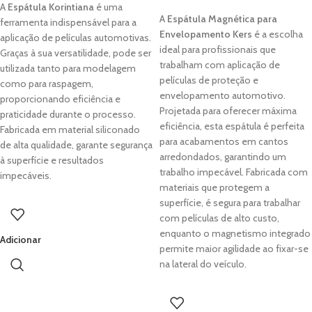
A
Espátula Korintiana
é uma
A
Espátula Magnética para
ferramenta indispensável para a
Envelopamento Kers
é a escolha
aplicação de películas automotivas.
ideal para profissionais que
Graças à sua versatilidade, pode ser
trabalham com aplicação de
utilizada tanto para modelagem
películas de proteção e
como para raspagem,
envelopamento automotivo.
proporcionando eficiência e
Projetada para oferecer máxima
praticidade durante o processo.
eficiência, esta espátula é perfeita
Fabricada em material siliconado
para acabamentos em cantos
de alta qualidade, garante segurança
arredondados, garantindo um
à superfície e resultados
trabalho impecável. Fabricada com
impecáveis.
materiais que protegem a
superfície, é segura para trabalhar
com películas de alto custo,
enquanto o magnetismo integrado
Adicionar
permite maior agilidade ao fixar-se
na lateral do veículo.