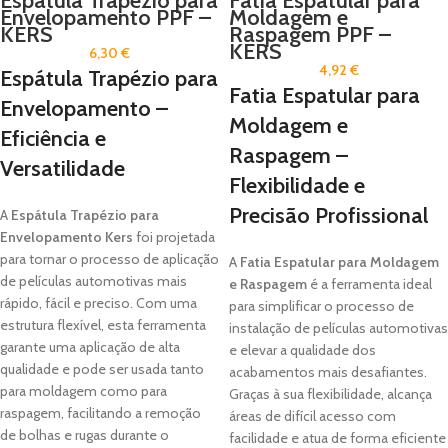
Espatula Trapezio para
Fatia Espatular para
Envelopamento PPF –
Moldagem e
KERS
Raspagem PPF –
KERS
6,30
€
4,92
€
Espátula Trapézio para
Fatia Espatular para
Envelopamento –
Moldagem e
Eficiência e
Raspagem –
Versatilidade
Flexibilidade e
Precisão Profissional
A
Espátula Trapézio para
Envelopamento Kers
foi projetada
para tornar o processo de aplicação
A
Fatia Espatular para Moldagem
de películas automotivas mais
e Raspagem
é a ferramenta ideal
rápido, fácil e preciso. Com uma
para simplificar o processo de
estrutura flexível, esta ferramenta
instalação de películas automotivas
garante uma aplicação de alta
e elevar a qualidade dos
qualidade e pode ser usada tanto
acabamentos mais desafiantes.
para moldagem como para
Graças à sua flexibilidade, alcança
raspagem, facilitando a remoção
áreas de difícil acesso com
de bolhas e rugas durante o
facilidade e atua de forma eficiente