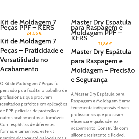
Kit de Moldagem 7
Master Dry Espatula
Peças PPF – KERS
para Raspagem e
Moldagem PPF –
24,05
€
KERS
Kit de Moldagem 7
21,86
€
Peças – Praticidade e
Master Dry Espátula
Versatilidade no
para Raspagem e
Acabamento
Moldagem – Precisão
e Segurança
O
Kit de Moldagem 7 Peças
foi
pensado para facilitar o trabalho de
A
Master Dry Espátula para
profissionais que procuram
Raspagem e Moldagem
é uma
resultados perfeitos em aplicações
ferramenta indispensável para
de
PPF
, películas de proteção e
profissionais que procuram
outros acabamentos automóveis.
eficiência e qualidade no
Com espátulas de diferentes
acabamento. Construída com
formas e tamanhos, este kit
silicone resistente e flexível,
permite alcançar até os locais mais