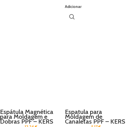
Adicionar
Espátula Magnética
Espatula para
para Moldagem e
Moldagem de
Dobras PPF – KERS
Canaletas PPF – KERS
12,24
€
5,17
€