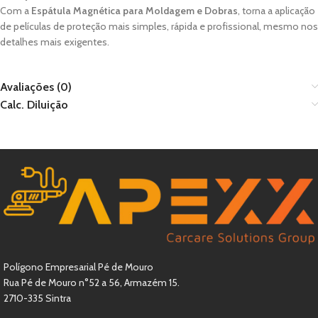
Com a
Espátula Magnética para Moldagem e Dobras
, torna a aplicação
de películas de proteção mais simples, rápida e profissional, mesmo nos
detalhes mais exigentes.
Avaliações (0)
Calc. Diluição
Polígono Empresarial Pé de Mouro
Rua Pé de Mouro n°52 a 56, Armazém 15.
2710-335 Sintra