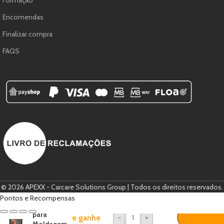
Encomendas
Finalizar compra
FAQS
© 2026 APEXX - Carcare Solutions Group | Todos os direitos reservados.
Espátula
Pontos e Recompensas
Magnética
Compre
para
e ganhe
-
+
Moldagem