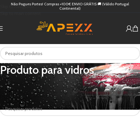
Não Pagues Portes! Compras +100€ ENVIO GRÁTIS 🚚 (Válido Portugal
Skip to navigation
Continental)
Skip to main content
Produto para vidros
Início
/
Produtos etiquetados com “Produto para vidros”
Não foram encontrados produtos correspondentes à sua pesquisa.