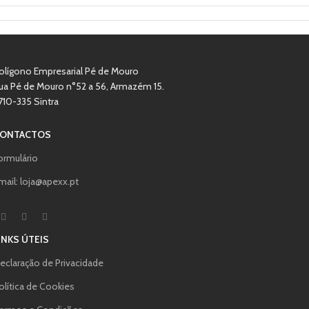
olígono Empresarial Pé de Mouro
ua Pé de Mouro n°52 a 56, Armazém 15.
710-335 Sintra
ONTACTOS
ormulário
mail: loja@apexx.pt
INKS ÚTEIS
eclaração de Privacidade
olítica de Cookies