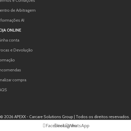
ermos e Condições
entro de Arbitragem
nformações AI
OJA ONLINE
inha conta
rocas e Devolução
ormação
ncomendas
inalizar compra
AQS
© 2026 APEXX - Carcare Solutions Group | Todos os direitos reservados.
Facebook
Instagram
WhatsApp