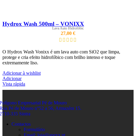
Hydrox Wash 500ml – VONIXX
Lava Auto Hidrofóbic
27,00
€
O Hydrox Wash Vonixx é um lava auto com SiO2 que limpa,
protege e cria efeito hidrofóbico com brilho intenso e toque
extremamente liso.
Adicionar à wishlist
Adicionar
Vista rápida
Polígono Empresarial Pé de Mouro
Rua Pé de Mouro n°52 a 56, Armazém 15.
2710-335 Sintra
Contactos
Formulário
Email: loja@apexx.pt