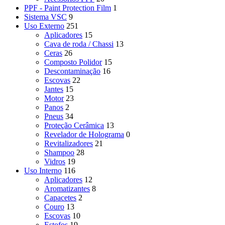
PPF - Paint Protection Film
1
Sistema VSC
9
Uso Externo
251
Aplicadores
15
Cava de roda / Chassi
13
Ceras
26
Composto Polidor
15
Descontaminação
16
Escovas
22
Jantes
15
Motor
23
Panos
2
Pneus
34
Proteção Cerâmica
13
Revelador de Holograma
0
Revitalizadores
21
Shampoo
28
Vidros
19
Uso Interno
116
Aplicadores
12
Aromatizantes
8
Capacetes
2
Couro
13
Escovas
10
Estofos
19