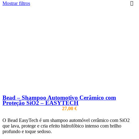
Mostrar filtros
Bead – Shampoo Automotivo Cerâmico com
Proteção SiO2 – EASYTECH
27,00
€
O Bead EasyTech é um shampoo automóvel cerâmico com SiO2
que lava, protege e cria efeito hidrofóbico intenso com brilho
profundo e toque sedoso.