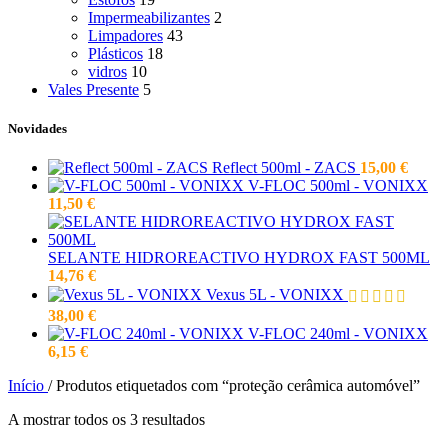
Impermeabilizantes
2
Limpadores
43
Plásticos
18
vidros
10
Vales Presente
5
Novidades
Reflect 500ml - ZACS
15,00
€
V-FLOC 500ml - VONIXX
11,50
€
SELANTE HIDROREACTIVO HYDROX FAST 500ML
14,76
€
Vexus 5L - VONIXX
38,00
€
V-FLOC 240ml - VONIXX
6,15
€
Início
/
Produtos etiquetados com “proteção cerâmica automóvel”
A mostrar todos os 3 resultados