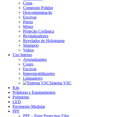
Ceras
Composto Polidor
Descontaminação
Escovas
Pneus
Motor
Proteção Cerâmica
Revitalizadores
Revelador de Holograma
Shampoo
Vidros
Uso Interno
Aromatizantes
Couro
Escovas
Impermeabilizantes
Limpadores
Sistema VSC
Kits
Polidoras e Equipamentos
Polimento
LED
Pavimento Modular
PPF
PPF – Paint Protection Film