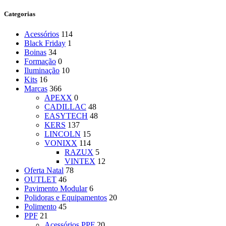
Categorias
Acessórios
114
Black Friday
1
Boinas
34
Formação
0
Iluminação
10
Kits
16
Marcas
366
APEXX
0
CADILLAC
48
EASYTECH
48
KERS
137
LINCOLN
15
VONIXX
114
RAZUX
5
VINTEX
12
Oferta Natal
78
OUTLET
46
Pavimento Modular
6
Polidoras e Equipamentos
20
Polimento
45
PPF
21
Acessórios PPF
20