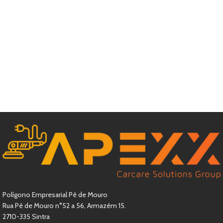
Polígono Empresarial Pé de Mouro
Rua Pé de Mouro n°52 a 56, Armazém 15.
2710-335 Sintra