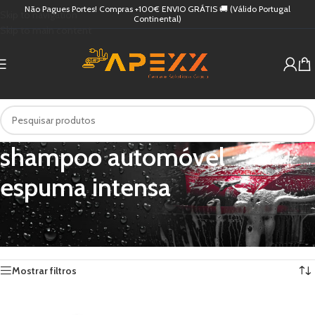
Não Pagues Portes! Compras +100€ ENVIO GRÁTIS 🚚 (Válido Portugal
Skip to navigation
Continental)
Skip to main content
shampoo automóvel
espuma intensa
Início
/
Produtos etiquetados com “shampoo automóvel espuma intensa”
Apenas um resultado
Mostrar filtros