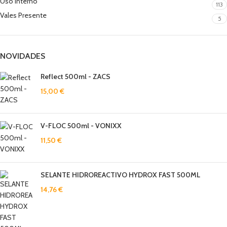
Uso Interno
113
Vales Presente
5
NOVIDADES
Reflect 500ml - ZACS
15,00
€
V-FLOC 500ml - VONIXX
11,50
€
SELANTE HIDROREACTIVO HYDROX FAST 500ML
14,76
€