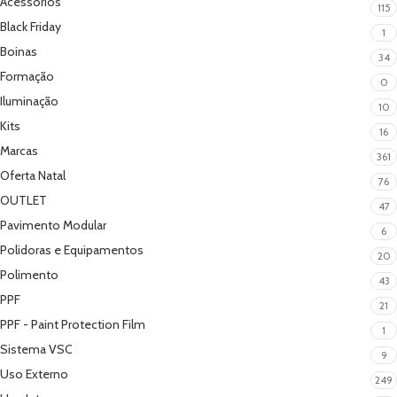
Acessórios
115
Black Friday
1
Boinas
34
Formação
0
Iluminação
10
Kits
16
Marcas
361
Oferta Natal
76
OUTLET
47
Pavimento Modular
6
Polidoras e Equipamentos
20
Polimento
43
PPF
21
PPF - Paint Protection Film
1
Sistema VSC
9
Uso Externo
249