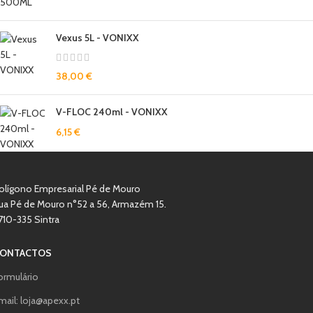
Vexus 5L - VONIXX
38,00
€
V-FLOC 240ml - VONIXX
6,15
€
olígono Empresarial Pé de Mouro
ua Pé de Mouro n°52 a 56, Armazém 15.
710-335 Sintra
ONTACTOS
ormulário
mail: loja@apexx.pt