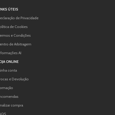
INKS ÚTEIS
eclaração de Privacidade
olítica de Cookies
ermos e Condições
entro de Arbitragem
nformações AI
OJA ONLINE
inha conta
rocas e Devolução
ormação
ncomendas
inalizar compra
AQS