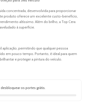
Proteção para Seu Veículo
íquida concentrada, desenvolvida para proporcionar
Este produto oferece um excelente custo-benefício,
 rendimento altíssimo. Além do brilho, a Top Cera
veludado à superfície.
il aplicação, permitindo que qualquer pessoa
ido em pouco tempo. Portanto, é ideal para quem
rilhantar e proteger a pintura do veículo.
 desbloquear os portes grátis.