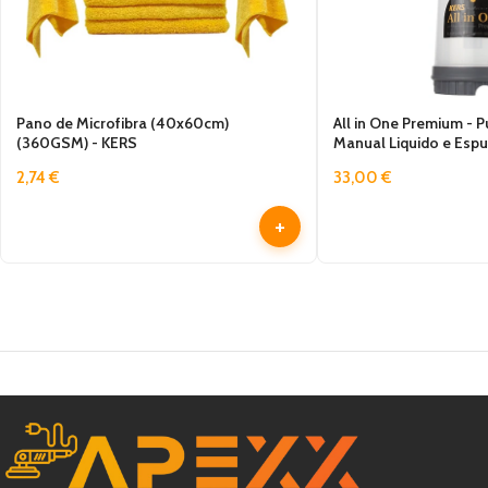
Pano de Microfibra (40x60cm)
All in One Premium - P
(360GSM) - KERS
Manual Liquido e Espu
2,74
€
33,00
€
+