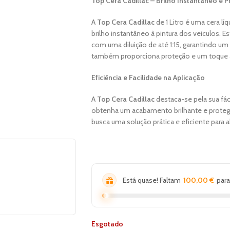
Top Cera Cadillac – Brilho Instantâneo e 
A
Top Cera Cadillac
de 1 Litro é uma cera l
brilho instantâneo à pintura dos veículos. 
com uma diluição de até 1:15, garantindo um
também proporciona proteção e um toque a
Eficiência e Facilidade na Aplicação
A
Top Cera Cadillac
destaca-se pela sua fác
obtenha um acabamento brilhante e proteg
busca uma solução prática e eficiente para ab
Está quase! Faltam
100,00
€
para
Esgotado