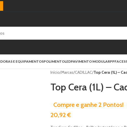
)
IDORAS E EQUIPAMENTOS
POLIMENTO
LED
PAVIMENTO MODULAR
PPF
ACES
Início
/
Marcas
/
CADILLAC
/
Top Cera (1L) – Cad
Top Cera (1L) – Cad
Compre e ganhe 2 Pontos!
20,92
€