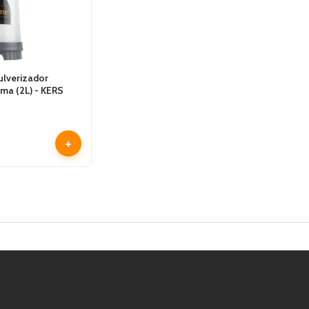
ulverizador
ma (2L) - KERS
+