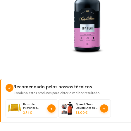
Recomendado pelos nossos técnicos
✓
Combina estes produtos para obter o melhor resultado.
Pano de
Speed Clean
+
+
Microfibra
Double Action -
(40x60cm)
Pulverizador
2,74
€
33,00
€
(360GSM) -
Manual
KERS
Líquidos e
Espuma (2L) -
KERS