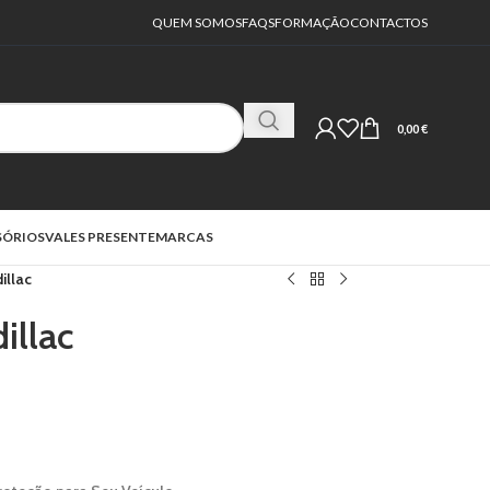
QUEM SOMOS
FAQS
FORMAÇÃO
CONTACTOS
0,00
€
SÓRIOS
VALES PRESENTE
MARCAS
illac
illac