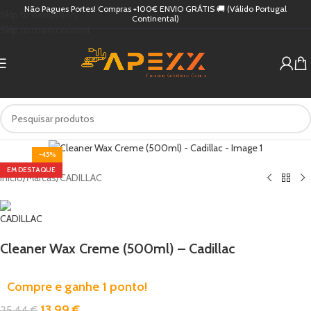
Não Pagues Portes! Compras +100€ ENVIO GRÁTIS 🚚 (Válido Portugal
Skip to navigation
Continental)
Skip to main content
-45%
EM DESTAQUE
Início
/
Marcas
/
CADILLAC
Cleaner Wax Creme (500ml) – Cadillac
Compre e ganhe 1 ponto!
13,99
€
25,44
€