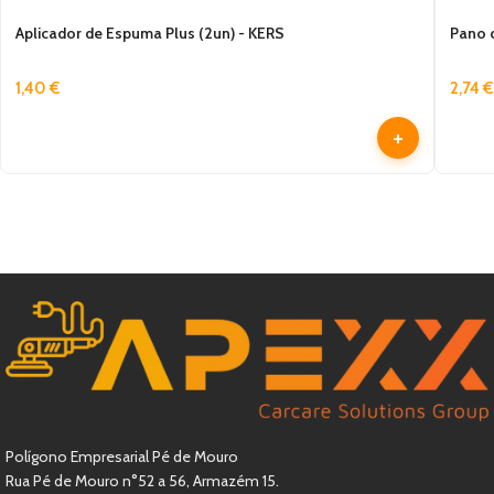
Aplicador de Espuma Plus (2un) - KERS
Pano 
1,40
€
2,74
€
+
Polígono Empresarial Pé de Mouro
Rua Pé de Mouro n°52 a 56, Armazém 15.