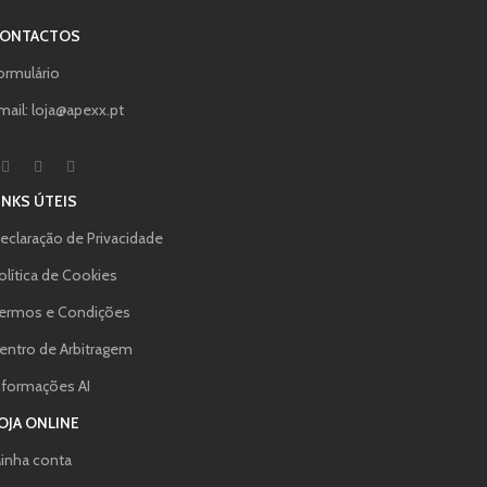
ONTACTOS
ormulário
mail: loja@apexx.pt
INKS ÚTEIS
eclaração de Privacidade
olítica de Cookies
ermos e Condições
entro de Arbitragem
nformações AI
OJA ONLINE
inha conta