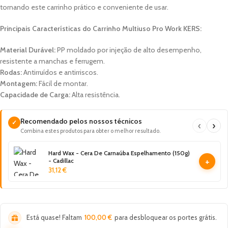
tornando este carrinho prático e conveniente de usar.
Principais Características do Carrinho Multiuso Pro Work KERS:
Material Durável:
PP moldado por injeção de alto desempenho,
resistente a manchas e ferrugem.
Rodas:
Antirruídos e antirriscos.
Montagem:
Fácil de montar.
Capacidade de Carga:
Alta resistência.
Recomendado pelos nossos técnicos
✓
‹
›
Combina estes produtos para obter o melhor resultado.
Hard Wax - Cera De Carnaúba Espelhamento (150g)
+
- Cadillac
31,12
€
Está quase! Faltam
100,00
€
para desbloquear os portes grátis.