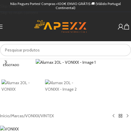
Não Pagues Portes! Compras +100€ ENVIO GRÁTIS 🚚 (Válido Portugal
Skip to navigation
Continental)
Skip to main content
ESGOTADO
Início
/
Marcas
/
VONIXX
/
VINTEX