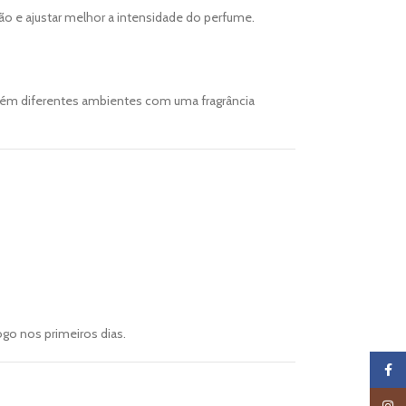
ão e ajustar melhor a intensidade do perfume.
ntém diferentes ambientes com uma fragrância
ogo nos primeiros dias.
Faceb