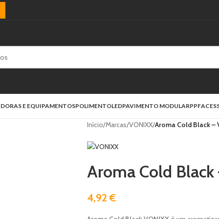
)
IDORAS E EQUIPAMENTOS
POLIMENTO
LED
PAVIMENTO MODULAR
PPF
ACES
Início
/
Marcas
/
VONIXX
/
Aroma Cold Black –
Aroma Cold Black
4,92
€
Aroma Cold Black VONIXX
é um aromatizan