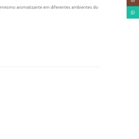
Insta
 o mesmo aromatizante em diferentes ambientes do
What