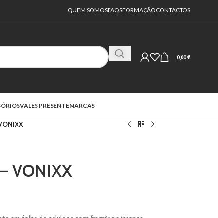
QUEM SOMOS
FAQS
FORMAÇÃO
CONTACTOS
0,00
€
SÓRIOS
VALES PRESENTE
MARCAS
 VONIXX
 – VONIXX
te em folha de celulose com fragrância intensa,