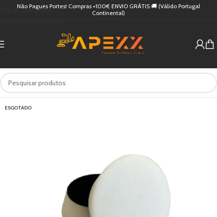
Não Pagues Portes! Compras +100€ ENVIO GRÁTIS 🚚 (Válido Portugal
Skip to navigation
Continental)
Skip to main content
ESGOTADO