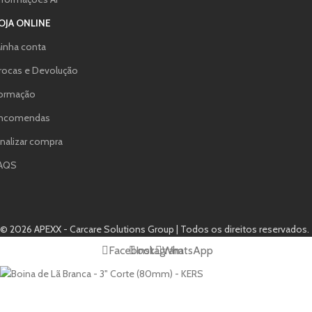
OJA ONLINE
inha conta
rocas e Devolução
ormação
ncomendas
inalizar compra
AQS
© 2026 APEXX - Carcare Solutions Group | Todos os direitos reservados.
Facebook
Instagram
WhatsApp
Boina de Lã Branca – 3″ Corte (80mm) – KERS