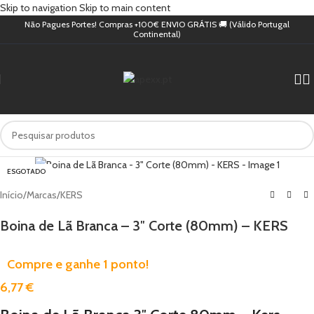
Skip to navigation
Skip to main content
Não Pagues Portes! Compras +100€ ENVIO GRÁTIS 🚚 (Válido Portugal
Continental)
ESGOTADO
Início
/
Marcas
/
KERS
Boina de Lã Branca – 3″ Corte (80mm) – KERS
Compre e ganhe 1 ponto!
6,77
€