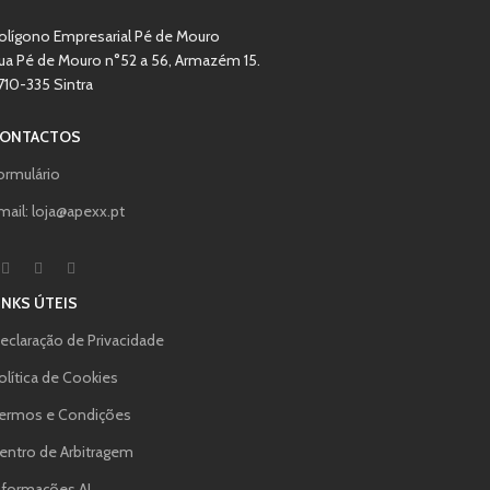
olígono Empresarial Pé de Mouro
ua Pé de Mouro n°52 a 56, Armazém 15.
710-335 Sintra
ONTACTOS
ormulário
mail: loja@apexx.pt
INKS ÚTEIS
eclaração de Privacidade
olítica de Cookies
ermos e Condições
entro de Arbitragem
nformações AI