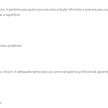
anto, é perfeita para quem procura uma solução eficiente e precisa para o
r a superfície.
tos polidores.
lo. Assim, é adequada tanto para uso pessoal quanto profissional, garant
s.