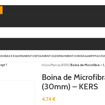
)
IDORAS E EQUIPAMENTOS
POLIMENTO
LED
PAVIMENTO MODULAR
PPF
ACES
Início
/
Marcas
/
KERS
/
Boina de Microfibra – 
Boina de Microfibr
(30mm) – KERS
4,74
€