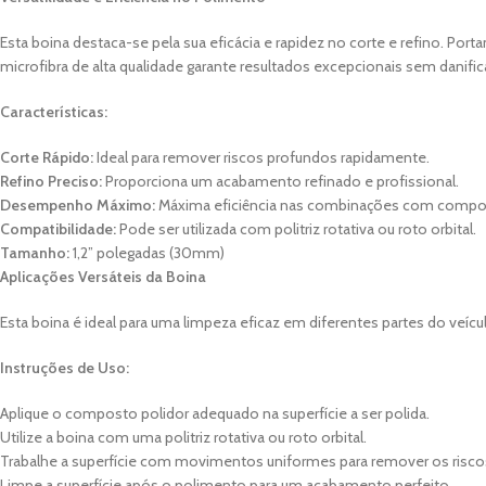
Esta boina destaca-se pela sua eficácia e rapidez no corte e refino. Port
microfibra de alta qualidade garante resultados excepcionais sem danifica
Características:
Corte Rápido:
Ideal para remover riscos profundos rapidamente.
Refino Preciso:
Proporciona um acabamento refinado e profissional.
Desempenho Máximo:
Máxima eficiência nas combinações com compos
Compatibilidade:
Pode ser utilizada com politriz rotativa ou roto orbital.
Tamanho:
1,2” polegadas (30mm)
Aplicações Versáteis da Boina
Esta boina é ideal para uma limpeza eficaz em diferentes partes do veícu
Instruções de Uso:
Aplique o composto polidor adequado na superfície a ser polida.
Utilize a boina com uma politriz rotativa ou roto orbital.
Trabalhe a superfície com movimentos uniformes para remover os risco
Limpe a superfície após o polimento para um acabamento perfeito.