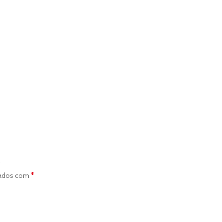
”
*
cados com