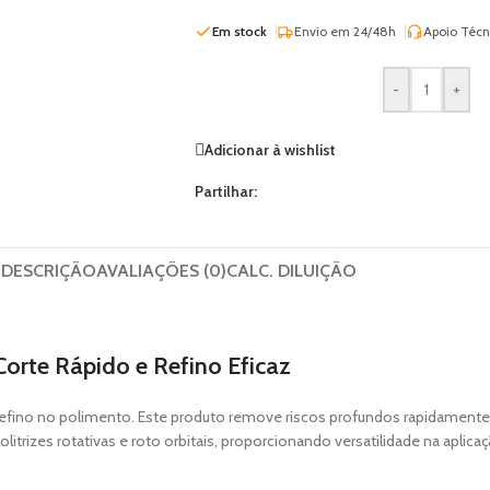
Em stock
Envio em 24/48h
Apoio Técn
-
+
Adicionar à wishlist
Partilhar:
DESCRIÇÃO
AVALIAÇÕES (0)
CALC. DILUIÇÃO
Corte Rápido e Refino Eficaz
do e refino no polimento. Este produto remove riscos profundos rapida
izes rotativas e roto orbitais, proporcionando versatilidade na aplicaç