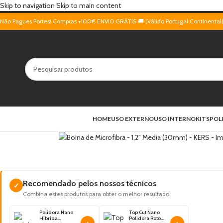
Skip to navigation
Skip to main content
Não Pagues Portes! Compras +100€ ENVIO GRÁTIS 🚚 (Válido Portugal Continental
HOME
USO EXTERNO
USO INTERNO
KITS
POL
Recomendado pelos nossos técnicos
✓
Combina estes produtos para obter o melhor resultado.
Polidora Nano
Top Cut Nano
Híbrida
Polidora Roto
+
+