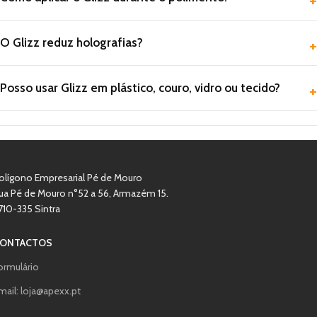
O Glizz reduz holografias?
Posso usar Glizz em plástico, couro, vidro ou tecido?
olígono Empresarial Pé de Mouro
ua Pé de Mouro n°52 a 56, Armazém 15.
710-335 Sintra
ONTACTOS
ormulário
mail: loja@apexx.pt