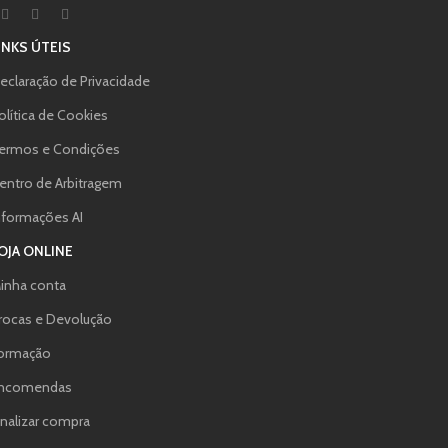
INKS ÚTEIS
eclaração de Privacidade
olítica de Cookies
ermos e Condições
entro de Arbitragem
nformações AI
OJA ONLINE
inha conta
rocas e Devolução
ormação
ncomendas
inalizar compra