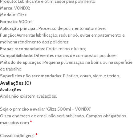
Produto:
Lubrificante e otimizador para polimento;
Marca:
VONIXX;
Modelo:
Glizz;
Formato:
500ml;
Aplicação principal:
Processo de polimento automóvel;
Função:
Aumentar lubrificação, reduzir pó, evitar empastamento e
melhorar rendimento dos polidores;
Etapas recomendadas:
Corte, refino e lustro;
Compatibilidade:
Diferentes marcas de compostos polidores;
Método de aplicação:
Pequena pulverização na boina ou na superfície
de trabalho;
Superfícies não recomendadas:
Plástico, couro, vidro e tecido.
Avaliações (0)
Avaliações
Ainda não existem avaliações.
Seja o primeiro a avaliar “Glizz 500ml – VONIXX”
O seu endereço de email não será publicado.
Campos obrigatórios
*
marcados com
*
Classificação geral: