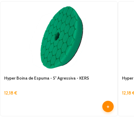
Hyper Boina de Espuma - 5" Agressiva - KERS
Hyper
12,18
€
12,18
+