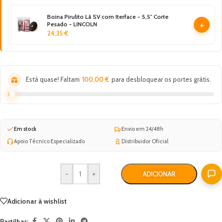
Boina Pirulito Lã SV com Iterface - 5,5"​ Corte
+
Pesado - LINCOLN
24,35
€
Está quase! Faltam
100,00
€
para desbloquear os portes grátis.
Em stock
Envio em 24/48h
Apoio Técnico Especializado
Distribuidor Oficial
-
+
ADICIONAR
Adicionar à wishlist
Partilhar: