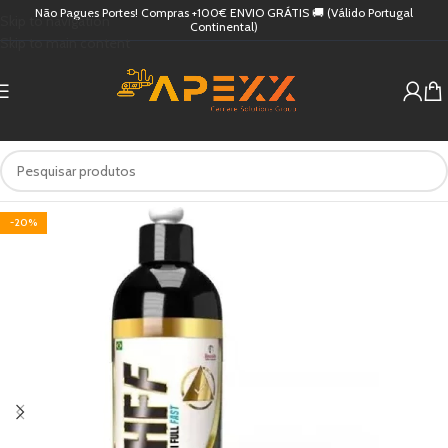
Não Pagues Portes! Compras +100€ ENVIO GRÁTIS 🚚 (Válido Portugal
Skip to navigation
Continental)
Skip to main content
-20%