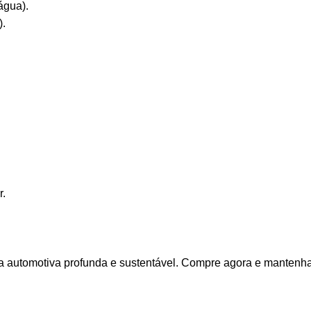
água).
).
r.
 automotiva profunda e sustentável. Compre agora e mantenha