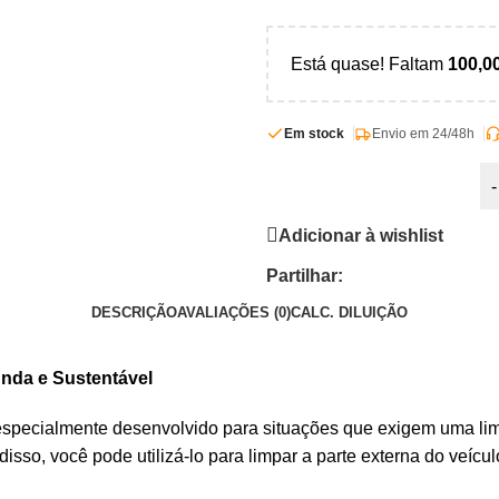
Está quase! Faltam
100,0
Em stock
Envio em 24/48h
-
Adicionar à wishlist
Partilhar:
DESCRIÇÃO
AVALIAÇÕES (0)
CALC. DILUIÇÃO
nda e Sustentável
i especialmente desenvolvido para situações que exigem uma li
isso, você pode utilizá-lo para limpar a parte externa do veíc