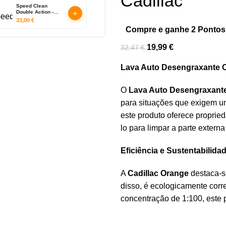
Cadillac
Speed Clean
+
Double Action -
Pulverizador
33,00
€
Manual Líquidos e
Compre e ganhe 2 Pontos
Espuma (2L) -
KERS
19,99
€
32,47
€
Lava Auto Desengraxante C
O
Lava Auto Desengraxante
para situações que exigem u
este produto oferece propried
lo para limpar a parte exter
Eficiência e Sustentabilid
A
Cadillac Orange
destaca-s
disso, é ecologicamente corre
concentração de 1:100, este 