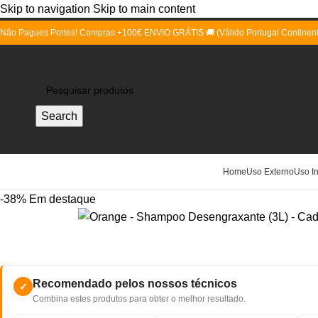
Skip to navigation
Skip to main content
Não Pagues Portes! Compras +100€ ENVIO GRÁTIS 🚚 (Válido Portugal Continent
Search
Home
Uso Externo
Uso In
-38%
Em destaque
Recomendado pelos nossos técnicos
✓
Combina estes produtos para obter o melhor resultado.