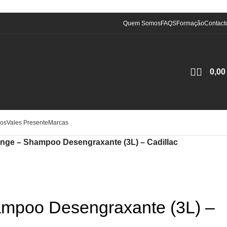
Quem Somos
FAQS
Formação
Contact
0,0
ios
Vales Presente
Marcas
nge – Shampoo Desengraxante (3L) – Cadillac
mpoo Desengraxante (3L) –