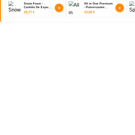
Snow Foam -
All in One Premium
+
+
Canhão De Espuma
- Pulverizador
(1L) - KERS
Manual Liquido e
29,77
€
33,00
€
Espuma (2L) -
KERS