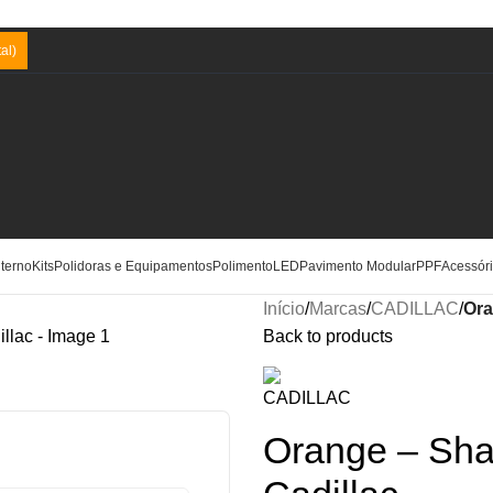
al)
terno
Kits
Polidoras e Equipamentos
Polimento
LED
Pavimento Modular
PPF
Acessór
Início
/
Marcas
/
CADILLAC
/
Ora
Back to products
Orange – Sha