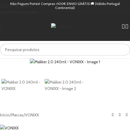
Não Pagues Portes! Compras +100€ ENVIO GRÁTIS 🚚 (Válido Portugal
Skip to navigation
Continental)
Skip to main content
Início
/
Marcas
/
VONIXX