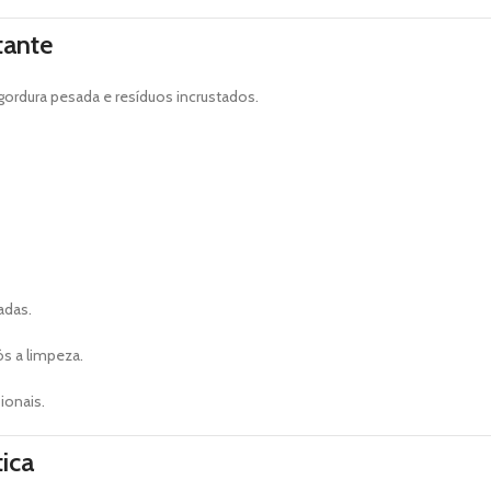
tante
gordura pesada e resíduos incrustados.
adas.
s a limpeza.
ionais.
ica