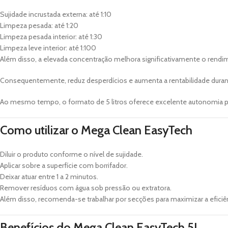
Sujidade incrustada externa: até 1:10
Limpeza pesada: até 1:20
Limpeza pesada interior: até 1:30
Limpeza leve interior: até 1:100
Além disso, a elevada concentração melhora significativamente o rendi
Consequentemente, reduz desperdícios e aumenta a rentabilidade durante
Ao mesmo tempo, o formato de 5 litros oferece excelente autonomia pa
Como utilizar o Mega Clean EasyTech
Diluir o produto conforme o nível de sujidade.
Aplicar sobre a superfície com borrifador.
Deixar atuar entre 1 a 2 minutos.
Remover resíduos com água sob pressão ou extratora.
Além disso, recomenda-se trabalhar por secções para maximizar a eficiê
Benefícios do Mega Clean EasyTech 5L