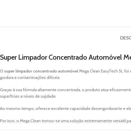
DES
Super Limpador Concentrado Automóvel M
O
super limpador concentrado automóvel
Mega Clean EasyTech 5L foi d
gordura e contaminações difíceis.
Graças à sua fórmula altamente concentrada, o produto atua eficazmente
superfícies e níveis de sujidade.
Ao mesmo tempo, oferece excelente capacidade desengordurante e ele
Por isso, o Mega Clean tornou-se uma solução extremamente versátil par