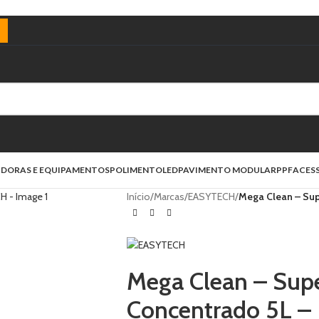
)
IDORAS E EQUIPAMENTOS
POLIMENTO
LED
PAVIMENTO MODULAR
PPF
ACES
Início
/
Marcas
/
EASYTECH
/
Mega Clean – Su
Mega Clean – Sup
Concentrado 5L 