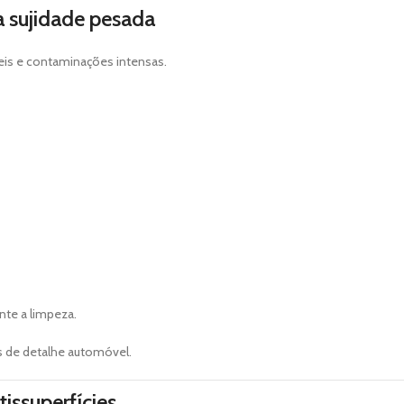
 sujidade pesada
eis e contaminações intensas.
nte a limpeza.
s de detalhe automóvel.
issuperfícies