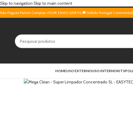
Skip to navigation
Skip to main content
Não Pagues Portes! Compras +100€ ENVIO GRÁTIS 🚚 (Válido Portugal Continental
HOME
USO EXTERNO
USO INTERNO
KITS
POL