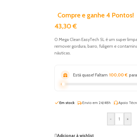
Compre e ganhe 4 Pontos!
43,30
€
O Mega Clean EasyTech 5L é um super limp
remover gordura, barro, fuligem e contamina
náuticas.
Está quase! Faltam
100,00
€
para
Em stock
Envio em 24/48h
Apoio Técn
-
+
Adicionar à wishlist