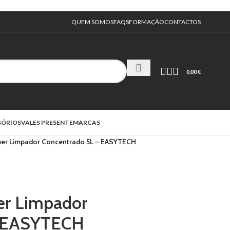
QUEM SOMOS
FAQS
FORMAÇÃO
CONTACTOS
0,00
€
SÓRIOS
VALES PRESENTE
MARCAS
per Limpador Concentrado 5L – EASYTECH
er Limpador
– EASYTECH