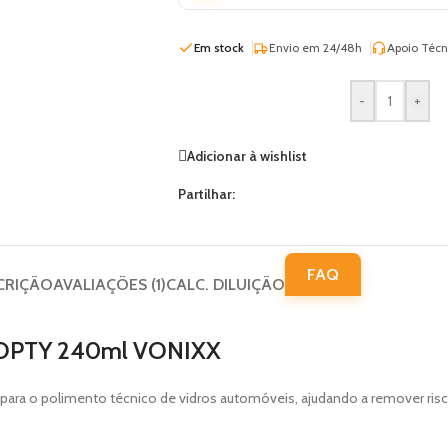
Em stock
Envio em 24/48h
Apoio Técn
-
+
Adicionar à wishlist
Partilhar:
FAQ
CRIÇÃO
AVALIAÇÕES (1)
CALC. DILUIÇÃO
s OPTY 240ml VONIXX
a o polimento técnico de vidros automóveis, ajudando a remover riscos