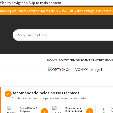
Skip to navigation
Skip to main content
Não Pagues Portes! Compras +100€ ENVIO GRÁTIS 🚚 (Válido Portugal Continental
HOME
USO EXTERNO
USO INTERNO
KITS
POL
Recomendado pelos nossos técnicos
✓
Combina estes produtos para obter o melhor resultado.
Boina Katana 5
Boina Katana
Re
+
+
Pol para
Polimento Vidro
R