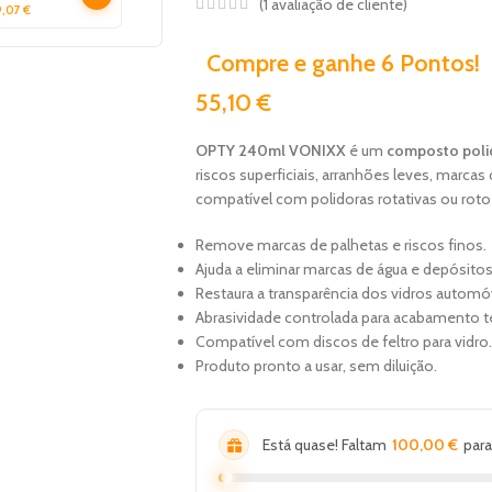
(
1
avaliação de cliente)
anchas em
9,07
€
idros 150ML -
ASYTECH
Compre e ganhe 6 Pontos!
55,10
€
OPTY 240ml VONIXX
é um
composto polid
riscos superficiais, arranhões leves, marcas
compatível com polidoras rotativas ou roto-
Remove marcas de palhetas e riscos finos.
Ajuda a eliminar marcas de água e depósitos
Restaura a transparência dos vidros automó
Abrasividade controlada para acabamento t
Compatível com discos de feltro para vidro.
Produto pronto a usar, sem diluição.
Está quase! Faltam
100,00
€
para