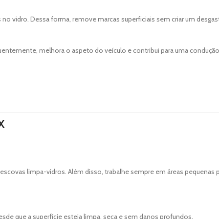
es no vidro. Dessa forma, remove marcas superficiais sem criar um desgas
sequentemente, melhora o aspeto do veículo e contribui para uma conduçã
X
scovas limpa-vidros. Além disso, trabalhe sempre em áreas pequenas p
esde que a superfície esteja limpa, seca e sem danos profundos.