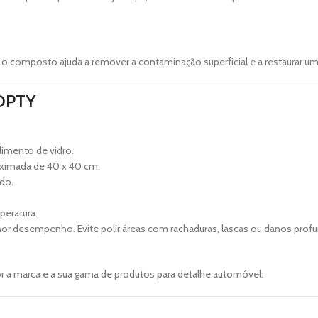
o composto ajuda a remover a contaminação superficial e a restaurar um
 OPTY
imento de vidro.
roximada de 40 x 40 cm.
ado.
peratura.
elhor desempenho. Evite polir áreas com rachaduras, lascas ou danos prof
 a marca e a sua gama de produtos para detalhe automóvel.