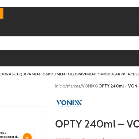
)
IDORAS E EQUIPAMENTOS
POLIMENTO
LED
PAVIMENTO MODULAR
PPF
ACES
Início
/
Marcas
/
VONIXX
/
OPTY 240ml – VON
OPTY 240ml – V
flex -
+
emovedor de