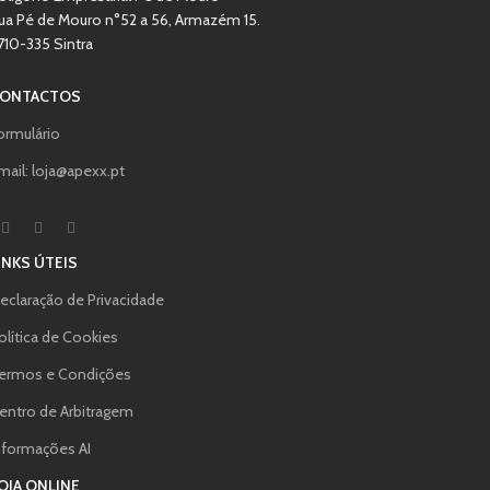
ua Pé de Mouro n°52 a 56, Armazém 15.
710-335 Sintra
ONTACTOS
ormulário
mail: loja@apexx.pt
INKS ÚTEIS
eclaração de Privacidade
olítica de Cookies
ermos e Condições
entro de Arbitragem
nformações AI
OJA ONLINE