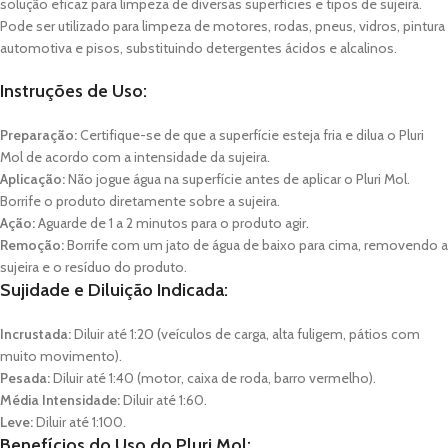
solução eficaz para limpeza de diversas superfícies e tipos de sujeira.
Pode ser utilizado para limpeza de motores, rodas, pneus, vidros, pintura
automotiva e pisos, substituindo detergentes ácidos e alcalinos.
Instruções de Uso:
Preparação:
Certifique-se de que a superfície esteja fria e dilua o Pluri
Mol de acordo com a intensidade da sujeira.
Aplicação:
Não jogue água na superfície antes de aplicar o Pluri Mol.
Borrife o produto diretamente sobre a sujeira.
Ação:
Aguarde de 1 a 2 minutos para o produto agir.
Remoção:
Borrife com um jato de água de baixo para cima, removendo a
sujeira e o resíduo do produto.
Sujidade e Diluição Indicada:
Incrustada:
Diluir até 1:20 (veículos de carga, alta fuligem, pátios com
muito movimento).
Pesada:
Diluir até 1:40 (motor, caixa de roda, barro vermelho).
Média Intensidade:
Diluir até 1:60.
Leve:
Diluir até 1:100.
Benefícios do Uso do Pluri Mol: