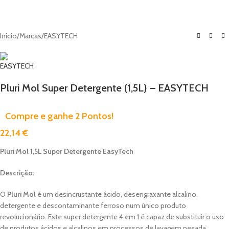
Início
/
Marcas
/
EASYTECH
Pluri Mol Super Detergente (1,5L) – EASYTECH
Compre e ganhe 2 Pontos!
22,14
€
Pluri Mol 1,5L Super Detergente EasyTech
Descrição:
O
Pluri Mol
é um desincrustante ácido, desengraxante alcalino,
detergente e descontaminante ferroso num único produto
revolucionário. Este super detergente 4 em 1 é capaz de substituir o uso
de produtos ácidos e alcalinos em processos de lavagem pesada,