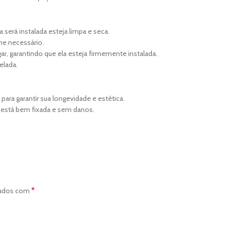
 será instalada esteja limpa e seca.
me necessário.
gar, garantindo que ela esteja firmemente instalada.
elada.
ara garantir sua longevidade e estética.
pa está bem fixada e sem danos.
*
cados com