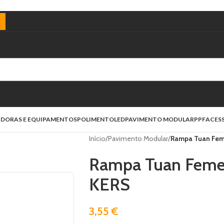
)
IDORAS E EQUIPAMENTOS
POLIMENTO
LED
PAVIMENTO MODULAR
PPF
ACES
Início
/
Pavimento Modular
/
Rampa Tuan Fem
Rampa Tuan Femea
KERS
3,55
€