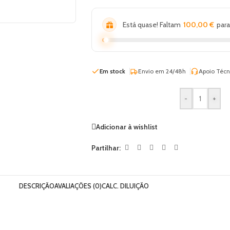
Está quase! Faltam
100,00
€
para
Em stock
Envio em 24/48h
Apoio Técn
-
+
Adicionar à wishlist
Partilhar:
DESCRIÇÃO
AVALIAÇÕES (0)
CALC. DILUIÇÃO