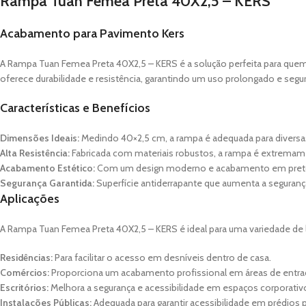
Rampa Tuan Femea Preta 40X2,5 – KERS
Acabamento para Pavimento Kers
A Rampa Tuan Femea Preta 40X2,5 – KERS é a solução perfeita para quem
oferece durabilidade e resistência, garantindo um uso prolongado e segu
Características e Benefícios
Dimensões Ideais:
Medindo 40×2,5 cm, a rampa é adequada para diversa
Alta Resistência:
Fabricada com materiais robustos, a rampa é extremame
Acabamento Estético:
Com um design moderno e acabamento em preto, a 
Segurança Garantida:
Superfície antiderrapante que aumenta a seguranç
Aplicações
A Rampa Tuan Femea Preta 40X2,5 – KERS é ideal para uma variedade de lo
Residências:
Para facilitar o acesso em desníveis dentro de casa.
Comércios:
Proporciona um acabamento profissional em áreas de entra
Escritórios:
Melhora a segurança e acessibilidade em espaços corporativ
Instalações Públicas:
Adequada para garantir acessibilidade em prédios 