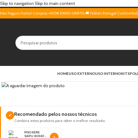
Skip to navigation
Skip to main content
Não Pagues Portes! Compras +100€ ENVIO GRÁTIS 🚚 (Válido Portugal Continental
HOME
USO EXTERNO
USO INTERNO
KITS
POL
Recomendado pelos nossos técnicos
✓
Combina estes produtos para obter o melhor resultado.
PISO KERS
+
SAIFU 40X40 -