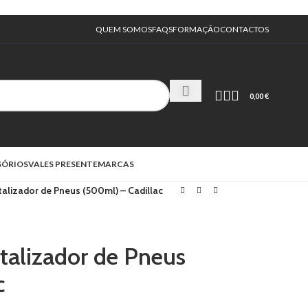
QUEM SOMOS
FAQS
FORMAÇÃO
CONTACTOS
0,00
€
SÓRIOS
VALES PRESENTE
MARCAS
talizador de Pneus (500ml) – Cadillac
talizador de Pneus
c