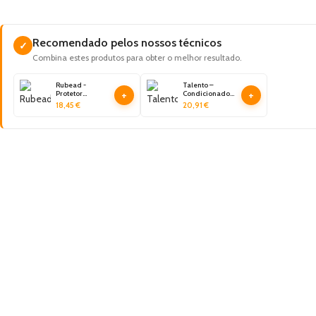
Recomendado pelos nossos técnicos
✓
Combina estes produtos para obter o melhor resultado.
Rubead -
Talento –
+
+
Protetor
Condicionador
Concentrado
de Pneus –
18,45
€
20,91
€
(500ml) -
Super Brilho
EASYTECH
(500ml) -
EASYTECH