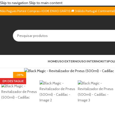
Skip to navigation
Skip to main content
Não Pagues Portes! Compras +100€ ENVIO GRÁTIS 🚚 (Válido Portugal Continental
HOME
USO EXTERNO
USO INTERNO
KITS
POL
-39%
EM DESTAQUE