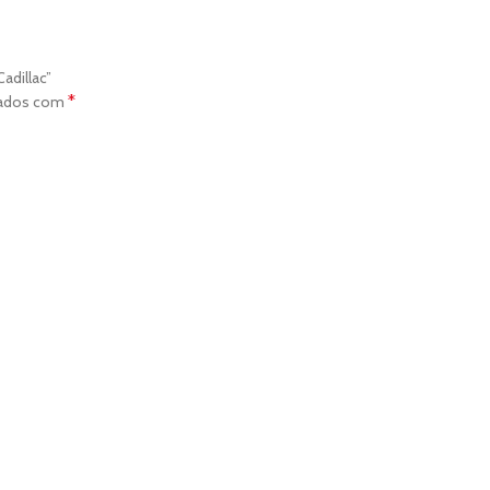
adillac”
*
cados com