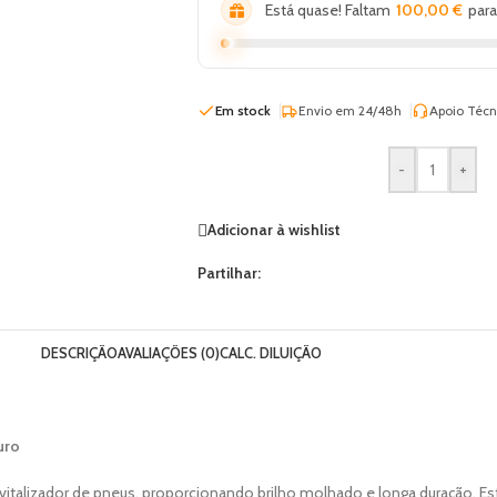
Está quase! Faltam
100,00
€
para
Em stock
Envio em 24/48h
Apoio Técn
-
+
Adicionar à wishlist
Partilhar:
DESCRIÇÃO
AVALIAÇÕES (0)
CALC. DILUIÇÃO
uro
talizador de pneus, proporcionando brilho molhado e longa duração. Est