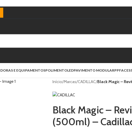
)
IDORAS E EQUIPAMENTOS
POLIMENTO
LED
PAVIMENTO MODULAR
PPF
ACES
Início
/
Marcas
/
CADILLAC
/
Black Magic – Revi
Black Magic – Revi
(500ml) – Cadilla