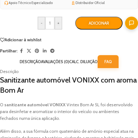
Apoio Técnico Especializado
Distribuidor Oficial
-
+
ADICIONAR
Adicionar à wishlist
Partilhar:
DESCRIÇÃO
AVALIAÇÕES (0)
CALC. DILUIÇÃO
FAQ
Descrição
Sanitizante automóvel VONIXX com aroma
Bom Ar
O
sanitizante automóvel VONIXX
Vintex Bom Ar 5L foi desenvolvido
para desinfetar e aromatizar o interior do veículo ou ambientes
fechados numa única aplicação.
Além disso, a sua fórmula com quaternário de amónio especial atua na
eliminação de fungos e bactérias, ajudando a manter o habitáculo mais