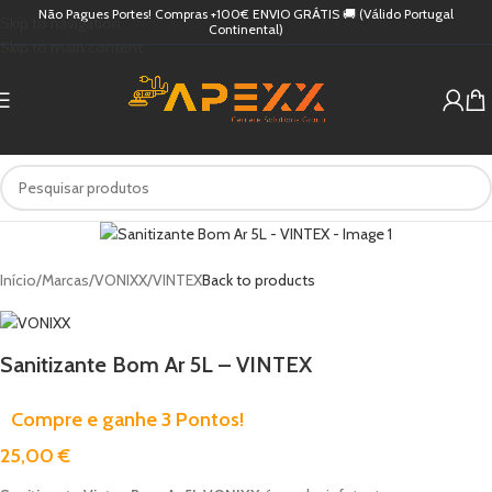
Não Pagues Portes! Compras +100€ ENVIO GRÁTIS 🚚 (Válido Portugal
Skip to navigation
Continental)
Skip to main content
Início
/
Marcas
/
VONIXX
/
VINTEX
Back to products
Sanitizante Bom Ar 5L – VINTEX
Compre e ganhe 3 Pontos!
25,00
€