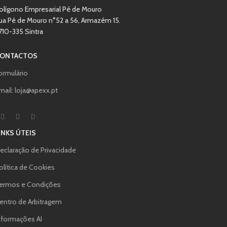
olígono Empresarial Pé de Mouro
ua Pé de Mouro n°52 a 56, Armazém 15.
710-335 Sintra
ONTACTOS
ormulário
mail: loja@apexx.pt
INKS ÚTEIS
eclaração de Privacidade
olítica de Cookies
ermos e Condições
entro de Arbitragem
nformações AI