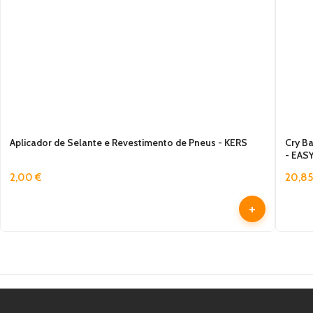
Aplicador de Selante e Revestimento de Pneus - KERS
Cry Ba
- EAS
2,00
€
20,8
+