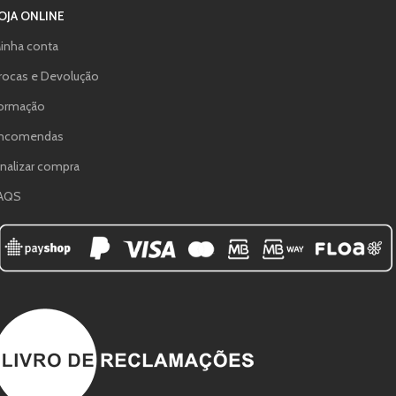
OJA ONLINE
inha conta
rocas e Devolução
ormação
ncomendas
inalizar compra
AQS