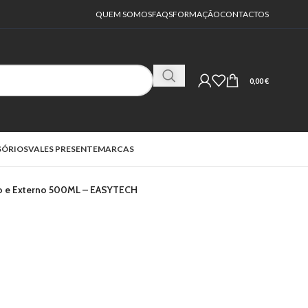
QUEM SOMOS
FAQS
FORMAÇÃO
CONTACTOS
0,00
€
SÓRIOS
VALES PRESENTE
MARCAS
erno e Externo 500ML – EASYTECH