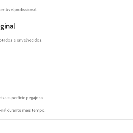
omóvel profissional.
ginal
botados e envelhecidos.
ixa superfície pegajosa.
onal durante mais tempo.