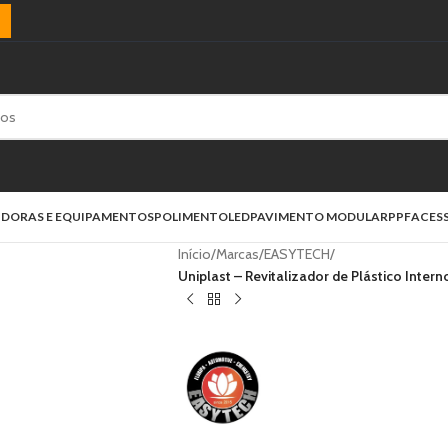
)
IDORAS E EQUIPAMENTOS
POLIMENTO
LED
PAVIMENTO MODULAR
PPF
ACES
Início
/
Marcas
/
EASYTECH
/
Uniplast – Revitalizador de Plástico Int