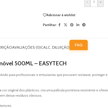
-
+
Adicionar à wishlist
Partilhar:
FAQ
CRIÇÃO
AVALIAÇÕES (0)
CALC. DILUIÇÃO
utomóvel 500ML – EASYTECH
vido para profissionais e entusiastas que procuram restaurar, protege
cor original dos plásticos, cria uma película protetora resistente e ofere
em deixar resíduos oleosos.
eriores.