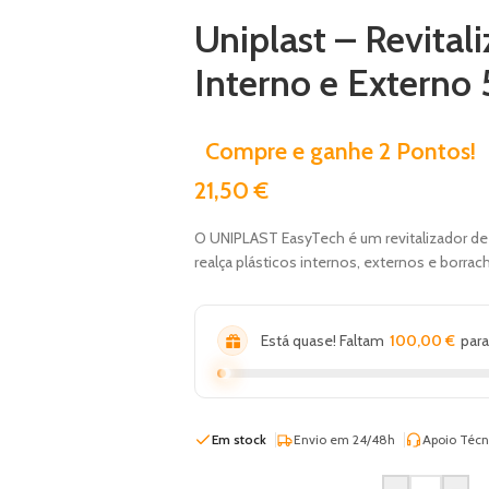
Uniplast – Revital
Interno e Exter
Compre e ganhe 2 Pontos!
21,50
€
O UNIPLAST EasyTech é um revitalizador de 
realça plásticos internos, externos e borr
Está quase! Faltam
100,00
€
para
Em stock
Envio em 24/48h
Apoio Técn