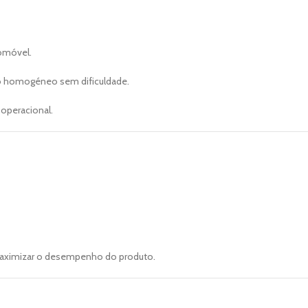
tomóvel.
to homogéneo sem dificuldade.
operacional.
 maximizar o desempenho do produto.