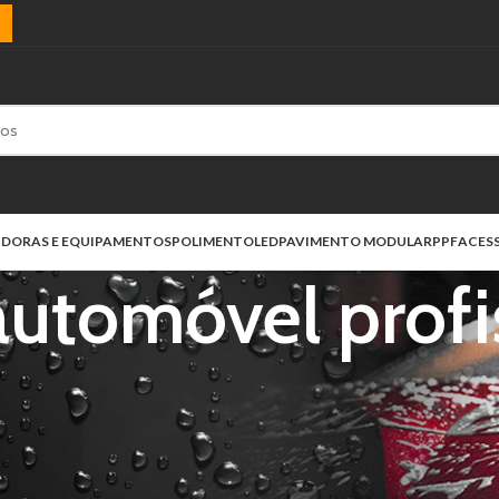
)
IDORAS E EQUIPAMENTOS
POLIMENTO
LED
PAVIMENTO MODULAR
PPF
ACES
 automóvel profi
etados com “revitalizador automóvel profissional”
Mostrar
9