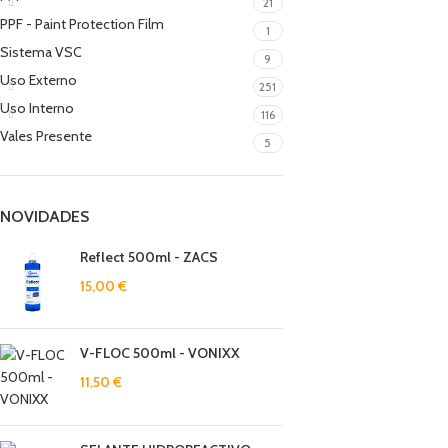
21
PPF - Paint Protection Film
1
Sistema VSC
9
Uso Externo
251
Uso Interno
116
Vales Presente
5
NOVIDADES
Reflect 500ml - ZACS
15,00
€
V-FLOC 500ml - VONIXX
11,50
€