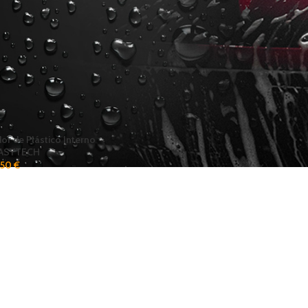
dor de Plástico Interno
EASYTECH
,50
€