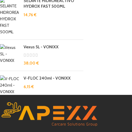
SELANTE HIDROREACTIVO
HYDROX FAST 500ML
14,76
€
Vexus 5L - VONIXX
38,00
€
V-FLOC 240ml - VONIXX
6,15
€