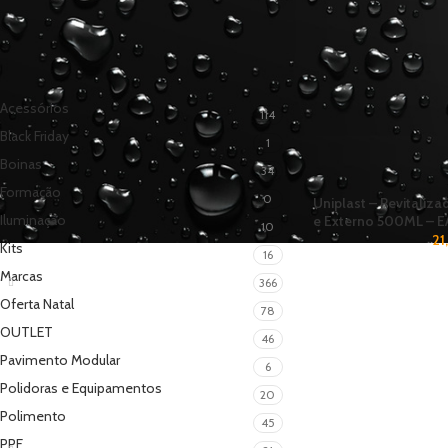
CATEGORIAS
Acessórios
114
Black Friday
1
Boinas
34
Formação
0
Uniplast – Revitaliza
Iluminação
e Externo 500ML – 
10
21
Kits
16
Marcas
366
Oferta Natal
78
OUTLET
46
Pavimento Modular
6
Polidoras e Equipamentos
20
Polimento
45
PPF