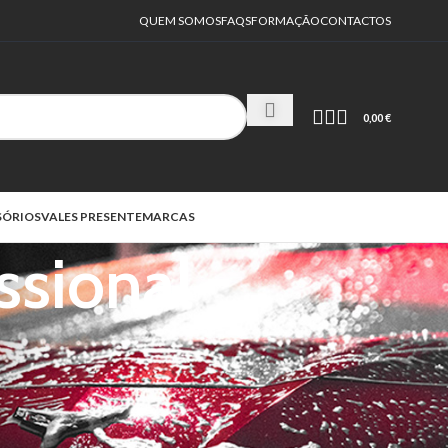
QUEM SOMOS
FAQS
FORMAÇÃO
CONTACTOS
0,00
€
SÓRIOS
VALES PRESENTE
MARCAS
ssional
12
18
24