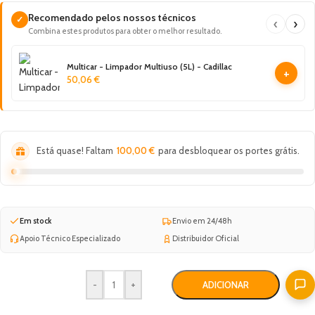
Recomendado pelos nossos técnicos
✓
‹
›
Combina estes produtos para obter o melhor resultado.
Multicar - Limpador Multiuso (5L) - Cadillac
+
50,06
€
Está quase! Faltam
100,00
€
para desbloquear os portes grátis.
Em stock
Envio em 24/48h
Apoio Técnico Especializado
Distribuidor Oficial
-
+
ADICIONAR