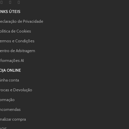
INKS ÚTEIS
eclaração de Privacidade
olítica de Cookies
ermos e Condições
entro de Arbitragem
nformações AI
OJA ONLINE
inha conta
rocas e Devolução
ormação
ncomendas
inalizar compra