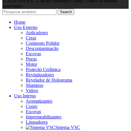
© 2026 APEXX - Carcare Solutions Group | Todos os direitos
reservados.
Search
Home
Uso Externo
Aplicadores
Ceras
Composto Polidor
Descontaminação
Escovas
Pneus
Motor
Proteção Cerâmica
Revitalizadores
Revelador de Holograma
Shampoo
Vidros
Uso Interno
Aromatizantes
Couro
Escovas
Impermeabilizantes
Limpadores
Sistema VSC