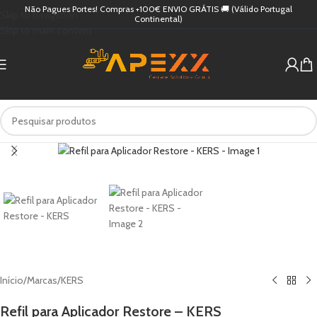
Não Pagues Portes! Compras +100€ ENVIO GRÁTIS 🚚 (Válido Portugal
Skip to navigation
Continental)
Skip to main content
Início
/
Marcas
/
KERS
Refil para Aplicador Restore – KERS