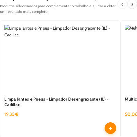
‹
›
Produtos selecionados para complementar o trabalho e ajudar a obter
um resultado mais completo.
Limpa Jantes e Pneus - Limpador Desengraxante (1L) -
Multic
Cadillac
19,35
€
50,0
+