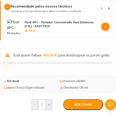
Recomendado pelos nossos técnicos
✓
‹
›
Combina estes produtos para obter o melhor resultado.
Float APC - Flotador Concentrado Para Extratoras
+
(1,5L) - EASYTECH
18,94
€
Está quase! Faltam
100,00
€
para desbloquear os portes grátis.
Em stock
Envio em 24/48h
Apoio Técnico Especializado
Distribuidor Oficial
-
+
ADICIONAR