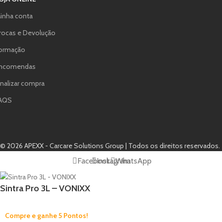
inha conta
rocas e Devolução
ormação
ncomendas
inalizar compra
AQS
© 2026 APEXX - Carcare Solutions Group | Todos os direitos reservados.
Facebook
Instagram
WhatsApp
Sintra Pro 3L – VONIXX
Compre e ganhe 5 Pontos!