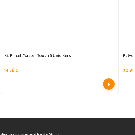
Kit Pincel Master Touch 5 Unid Kers
Pulver
14,76
€
20,91
+
olígono Empresarial Pé de Mouro