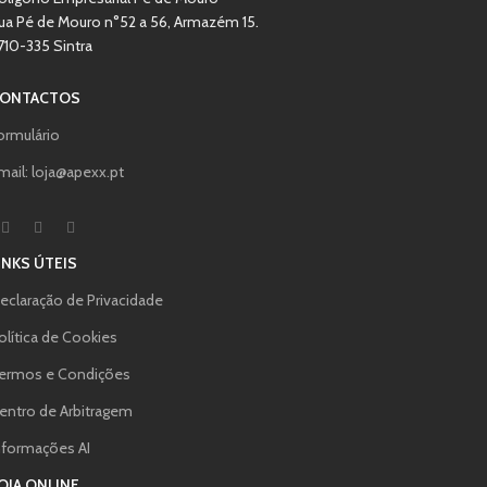
ua Pé de Mouro n°52 a 56, Armazém 15.
710-335 Sintra
ONTACTOS
ormulário
mail: loja@apexx.pt
INKS ÚTEIS
eclaração de Privacidade
olítica de Cookies
ermos e Condições
entro de Arbitragem
nformações AI
OJA ONLINE